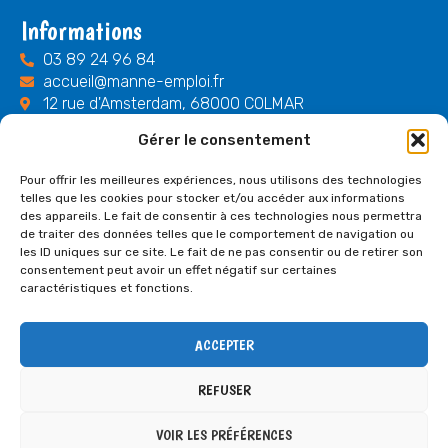
Informations
03 89 24 96 84
accueil@manne-emploi.fr
12 rue d'Amsterdam, 68000 COLMAR
Gérer le consentement
Horaires
Du lundi au vendredi
Pour offrir les meilleures expériences, nous utilisons des technologies
telles que les cookies pour stocker et/ou accéder aux informations
08h30 - 12h00
des appareils. Le fait de consentir à ces technologies nous permettra
14h00 - 17h00
de traiter des données telles que le comportement de navigation ou
les ID uniques sur ce site. Le fait de ne pas consentir ou de retirer son
Liens
consentement peut avoir un effet négatif sur certaines
caractéristiques et fonctions.
Plan du site
Mentions légales et politique de confidentialité
ACCEPTER
Contrat d'engagement républicain
Réseaux sociaux
REFUSER
VOIR LES PRÉFÉRENCES