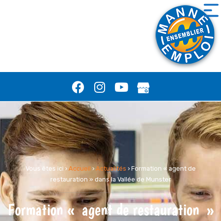
Vous êtes ici ›
Accueil
›
Actualités
›
Formation « agent de
restauration » dans la Vallée de Munster
Formation « agent de restauration »