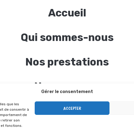
Accueil
Qui sommes-nous
Nos prestations
Nos agences
Gérer le consentement
lles que les
Nos actualités
ACCEPTER
it de consentir à
comportement de
 retirer son
et fonctions.