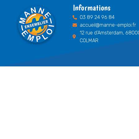
Informations
03 89 24 96 84
accueil@manne-emploi.fr
12 rue d'Amsterdam, 6800
COLMAR