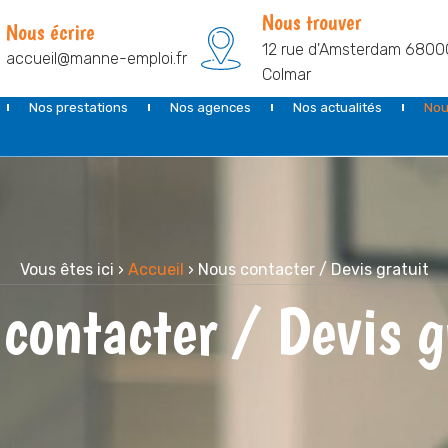
Nous trouver
Nous écrire
12 rue d'Amsterdam 6800
accueil@manne-emploi.fr
Colmar
Nos prestations
Nos agences
Nos actualités
Nou
Vous êtes ici ›
Accueil
›
Nous contacter / Devis gratuit
contacter / Devis g