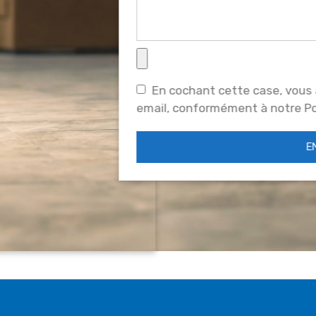
En cochant cette case, vous 
email, conformément à notre Pol
E