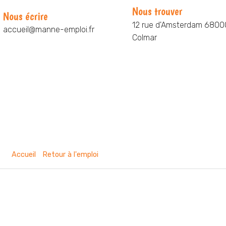
Nous trouver
Nous écrire
12 rue d'Amsterdam 6800
accueil@manne-emploi.fr
Colmar
Nos prestations
Nos agences
Nos actualités
Nou
ci ›
Accueil
›
Retour à l'emploi
›
Retour à l’emploi Haut-Rhin avec M
emploi Haut-Rhin avec 