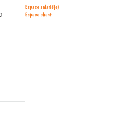
Espace salarié(e)
Espace client
0
s contacter
anne Emploi
Manne Emploi